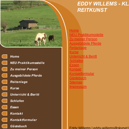
Home
NEU Praktikumsstelle
Zu meiner Person
Ausgebildete Pferde
Reitanlage
Kurse
Unterricht & Beritt
Schlafen
Essen
Kontakt
Kontaktformular
Gästebuch
Sitemap
Impressum
Eddy Willems | eddy-willems@skynet